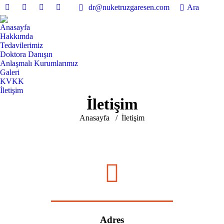
dr@nuketruzgaresen.com
Ara
Anasayfa
Hakkımda
Tedavilerimiz
Doktora Danışın
Anlaşmalı Kurumlarımız
Galeri
KVKK
İletişim
İletişim
You are here:
Anasayfa
İletişim
Adres