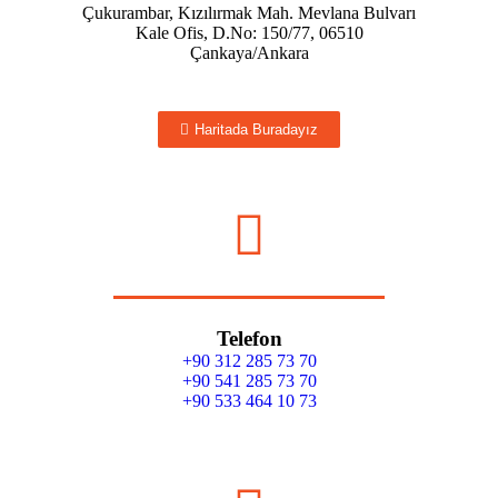
Çukurambar, Kızılırmak Mah. Mevlana Bulvarı
Kale Ofis, D.No: 150/77, 06510
Çankaya/Ankara
Haritada Buradayız
Telefon
+90 312 285 73 70
+90 541 285 73 70
+90 533 464 10 73