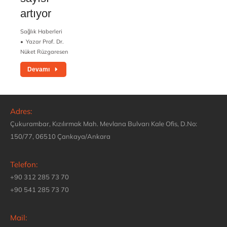
artıyor
Sağlık Haberleri
Yazar
Prof. Dr.
Nüket Rüzgaresen
Devamı
Adres:
Çukurambar, Kızılırmak Mah. Mevlana Bulvarı Kale Ofis, D.No:
150/77, 06510 Çankaya/Ankara
Telefon:
+90 312 285 73 70
+90 541 285 73 70
Mail: