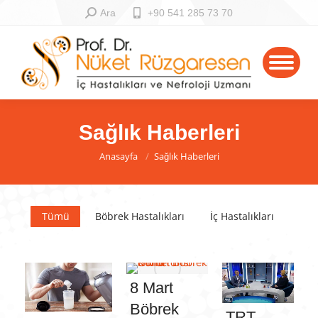
Ara
+90 541 285 73 70
Sağlık Haberleri
You are here:
Anasayfa
Sağlık Haberleri
Tümü
Böbrek Hastalıkları
İç Hastalıkları
8 Mart
Böbrek
TRT