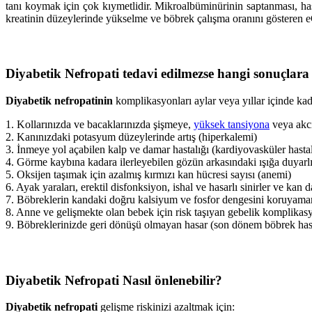
tanı koymak için çok kıymetlidir. Mikroalbüminürinin saptanması, ha
kreatinin düzeylerinde yükselme ve böbrek çalışma oranını gösteren 
Diyabetik Nefropati tedavi edilmezse hangi sonuçlara 
Diyabetik nefropatinin
komplikasyonları aylar veya yıllar içinde kadem
1. Kollarınızda ve bacaklarınızda şişmeye,
yüksek tansiyona
veya akci
2. Kanınızdaki potasyum düzeylerinde artış (hiperkalemi)
3. İnmeye yol açabilen kalp ve damar hastalığı (kardiyovasküler hasta
4. Görme kaybına kadara ilerleyebilen gözün arkasındaki ışığa duyarl
5. Oksijen taşımak için azalmış kırmızı kan hücresi sayısı (anemi)
6. Ayak yaraları, erektil disfonksiyon, ishal ve hasarlı sinirler ve kan d
7. Böbreklerin kandaki doğru kalsiyum ve fosfor dengesini koruyam
8. Anne ve gelişmekte olan bebek için risk taşıyan gebelik komplikasy
9. Böbreklerinizde geri dönüşü olmayan hasar (son dönem böbrek hastal
Diyabetik Nefropati Nasıl önlenebilir?
Diyabetik nefropati
gelişme riskinizi azaltmak için: