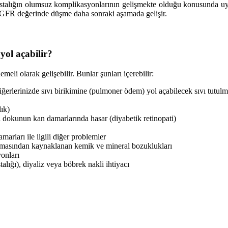
stalığın olumsuz komplikasyonlarının gelişmekte olduğu konusunda uyarı
eGFR değerinde düşme daha sonraki aşamada gelişir.
yol açabilir?
eli olarak gelişebilir. Bunlar şunları içerebilir:
ğerlerinizde sıvı birikimine (pulmoner ödem) yol açabilecek sıvı tutulm
lık)
ı dokunun kan damarlarında hasar (diyabetik retinopati)
amarları ile ilgili diğer problemler
amasından kaynaklanan kemik ve mineral bozuklukları
onları
ığı), diyaliz veya böbrek nakli ihtiyacı