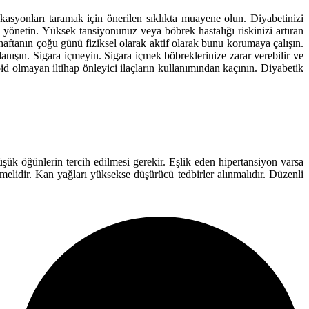
ikasyonları taramak için önerilen sıklıkta muayene olun. Diyabetinizi
 yönetin. Yüksek tansiyonunuz veya böbrek hastalığı riskinizi artıran
, haftanın çoğu günü fiziksel olarak aktif olarak bunu korumaya çalışın.
anışın. Sigara içmeyin. Sigara içmek böbreklerinize zarar verebilir ve
roid olmayan iltihap önleyici ilaçların kullanımından kaçının. Diyabetik
k öğünlerin tercih edilmesi gerekir. Eşlik eden hipertansiyon varsa
melidir. Kan yağları yüksekse düşürücü tedbirler alınmalıdır. Düzenli