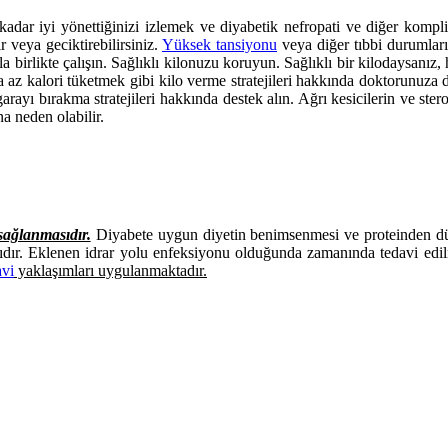
 kadar iyi yönettiğinizi izlemek ve diyabetik nefropati ve diğer kompl
r veya geciktirebilirsiniz.
Yüksek tansiyonu
veya diğer tıbbi durumları
a birlikte çalışın. Sağlıklı kilonuzu koruyun. Sağlıklı bir kilodaysanız
a az kalori tüketmek gibi kilo verme stratejileri hakkında doktorunuza d
garayı bırakma stratejileri hakkında destek alın. Ağrı kesicilerin ve ste
na neden olabilir.
sağlanmasıdır.
Diyabete uygun diyetin benimsenmesi ve proteinden düşü
lıdır. Eklenen idrar yolu enfeksiyonu olduğunda zamanında tedavi edil
avi
yaklaşımları uygulanmaktadır.