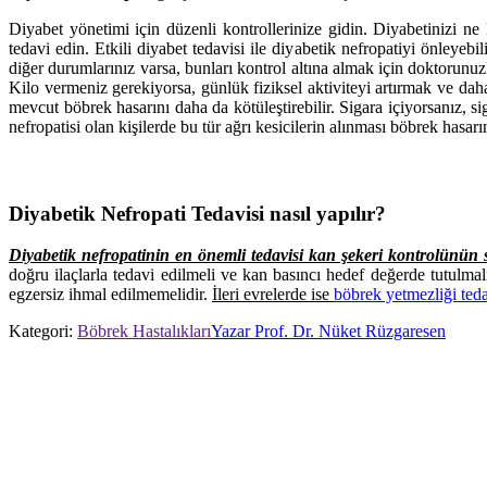
Diyabet yönetimi için düzenli kontrollerinize gidin. Diyabetinizi ne
tedavi edin. Etkili diyabet tedavisi ile diyabetik nefropatiyi önleyebili
diğer durumlarınız varsa, bunları kontrol altına almak için doktorunuzl
Kilo vermeniz gerekiyorsa, günlük fiziksel aktiviteyi artırmak ve dah
mevcut böbrek hasarını daha da kötüleştirebilir. Sigara içiyorsanız, si
nefropatisi olan kişilerde bu tür ağrı kesicilerin alınması böbrek hasarı
Diyabetik Nefropati Tedavisi nasıl yapılır?
Diyabetik nefropatinin en önemli tedavisi kan şekeri kontrolünün 
doğru ilaçlarla tedavi edilmeli ve kan basıncı hedef değerde tutulma
egzersiz ihmal edilmemelidir.
İleri evrelerde ise
böbrek yetmezliği ted
Kategori:
Böbrek Hastalıkları
Yazar
Prof. Dr. Nüket Rüzgaresen