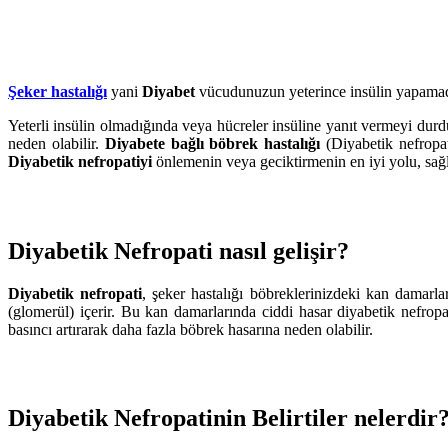
Şeker hastalığı
yani
Diyabet
vücudunuzun yeterince insülin yapamadığ
Yeterli insülin olmadığında veya hücreler insüline yanıt vermeyi durd
neden olabilir.
Diyabete
bağlı böbrek hastalığı
(Diyabetik nefropat
Diyabetik nefropatiyi
önlemenin veya geciktirmenin en iyi yolu, sağl
Diyabetik Nefropati nasıl gelişir?
Diyabetik nefropati
, şeker hastalığı böbreklerinizdeki kan damarla
(glomerül) içerir. Bu kan damarlarında ciddi hasar diyabetik nefro
basıncı artırarak daha fazla böbrek hasarına neden olabilir.
Diyabetik Nefropatinin Belirtiler nelerdir