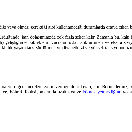
ı veya olması gerektiği gibi kullanamadığı durumlarda ortaya çıkan bir
urduğunda, kan dolaşımınızda çok fazla şeker kalır. Zamanla bu, kalp ha
i) geliştiğinde böbreklerin vücudunuzdan atık ürünleri ve ekstra sıvı
ıklı bir yaşam tarzı sürdürmek ve diyabetinizi ve yüksek tansiyonunuzu 
rına ve diğer hücrelere zarar verdiğinde ortaya çıkar. Böbrekleriniz,
patiye, böbrek fonksiyonlarında azalmaya ve
böbrek yetmezliğine
yol a
?