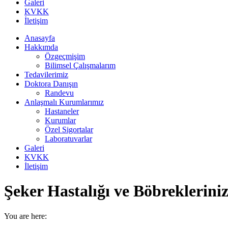
Galeri
KVKK
İletişim
Anasayfa
Hakkımda
Özgeçmişim
Bilimsel Çalışmalarım
Tedavilerimiz
Doktora Danışın
Randevu
Anlaşmalı Kurumlarımız
Hastaneler
Kurumlar
Özel Sigortalar
Laboratuvarlar
Galeri
KVKK
İletişim
Şeker Hastalığı ve Böbreklerini
You are here: