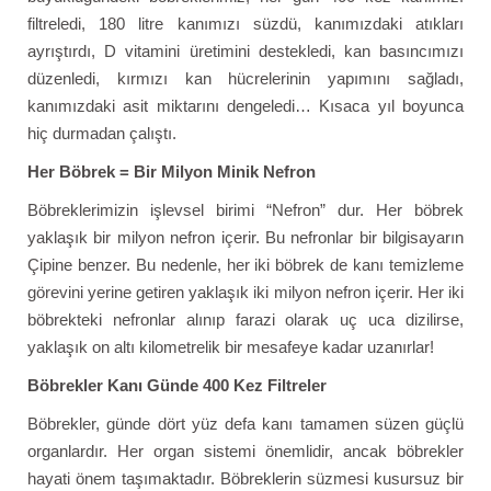
filtreledi, 180 litre kanımızı süzdü, kanımızdaki atıkları
ayrıştırdı, D vitamini üretimini destekledi, kan basıncımızı
düzenledi, kırmızı kan hücrelerinin yapımını sağladı,
kanımızdaki asit miktarını dengeledi… Kısaca yıl boyunca
hiç durmadan çalıştı.
Her Böbrek = Bir Milyon Minik Nefron
Böbreklerimizin işlevsel birimi “Nefron” dur. Her böbrek
yaklaşık bir milyon nefron içerir. Bu nefronlar bir bilgisayarın
Çipine benzer. Bu nedenle, her iki böbrek de kanı temizleme
görevini yerine getiren yaklaşık iki milyon nefron içerir. Her iki
böbrekteki nefronlar alınıp farazi olarak uç uca dizilirse,
yaklaşık on altı kilometrelik bir mesafeye kadar uzanırlar!
Böbrekler Kanı Günde 400 Kez Filtreler
Böbrekler, günde dört yüz defa kanı tamamen süzen güçlü
organlardır. Her organ sistemi önemlidir, ancak böbrekler
hayati önem taşımaktadır. Böbreklerin süzmesi kusursuz bir