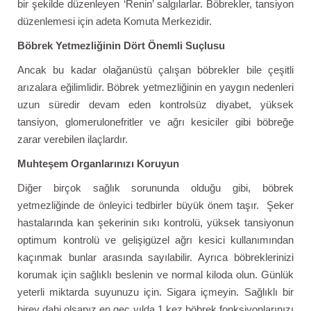
bir şekilde düzenleyen ‘Renin’ salgılarlar. Böbrekler, tansiyon
düzenlemesi için adeta Komuta Merkezidir.
Böbrek Yetmezliğinin Dört Önemli Suçlusu
Ancak bu kadar olağanüstü çalışan böbrekler bile çeşitli
arızalara eğilimlidir. Böbrek yetmezliğinin en yaygın nedenleri
uzun süredir devam eden kontrolsüz diyabet, yüksek
tansiyon, glomerulonefritler ve ağrı kesiciler gibi böbreğe
zarar verebilen ilaçlardır.
Muhteşem Organlarınızı Koruyun
Diğer birçok sağlık sorununda olduğu gibi, böbrek
yetmezliğinde de önleyici tedbirler büyük önem taşır. Şeker
hastalarında kan şekerinin sıkı kontrolü, yüksek tansiyonun
optimum kontrolü ve gelişigüzel ağrı kesici kullanımından
kaçınmak bunlar arasında sayılabilir. Ayrıca böbreklerinizi
korumak için sağlıklı beslenin ve normal kiloda olun. Günlük
yeterli miktarda suyunuzu için. Sigara içmeyin. Sağlıklı bir
birey dahi olsanız en geç yılda 1 kez böbrek fonksiyonlarınızı