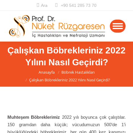
Ara
+90 541 285 73 70
Çalışkan Böbrekleriniz 2022
Yılını Nasıl Geçirdi?
You are here:
Anasayfa
Böbrek Hastalıkları
Çalışkan Böbrekleriniz 2022 Yılını Nasıl Geçirdi?
Muhteşem Böbreklerimiz
2022 yılı boyunca çok çalıştılar.
150 gramdan daha küçük; vücudumuzun 500’de 1’i
büyüklüğündeki böbreklerimiz, her gün 400 kez kanımızı