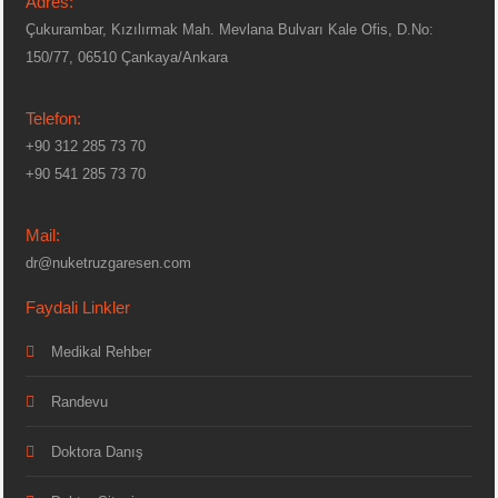
Adres:
Çukurambar, Kızılırmak Mah. Mevlana Bulvarı Kale Ofis, D.No:
150/77, 06510 Çankaya/Ankara
Telefon:
+90 312 285 73 70
+90 541 285 73 70
Mail:
dr@nuketruzgaresen.com
Faydali Linkler
Medikal Rehber
Randevu
Doktora Danış