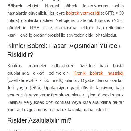
Böbrek etkisi:
Normal böbrek fonksiyonuna sahip
hastalarda güvenlidir. İleri evre
böbrek yetmezliği
(eGFR < 30
ml/dk) olanlarda nadiren Nefrojenik Sistemik Fibrozis (NSF)
görülebilir. NSF, ciltte kalınlaşma, eklem hareketlerinde
kısıtlılık ve iç organ fibrozisi ile seyreden ciddi bir tablodur.
Kimler Böbrek Hasarı Açısından Yüksek
Risklidir?
Kontrast maddeler kullanılırken özellikle bazı hasta
gruplarında dikkat edilmelidir.
Kronik böbrek hastalığı
(özellikle eGFR < 60 ml/dk) olanlar, Diyabet tanısı olanlar,
ileri yaşta (>65), hipotansiyon yani düşük tansiyon, kalp
yetersizliği veya karaciğer sirozu olanlar, işlem öncesi susuz
kalanlar ve yüksek doz kontrast veya kısa aralıklarla tekrar
kontrast uygulanmasına maruz kalanlar daha risklidir.
Riskler Azaltılabilir mi?