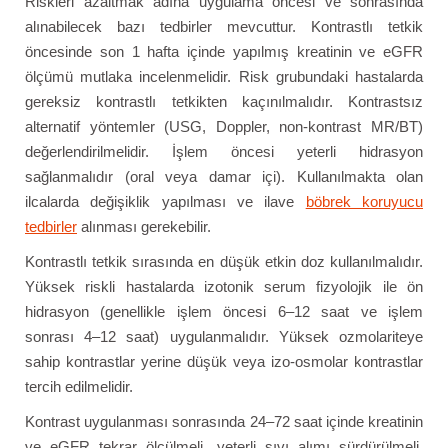
Riskleri azaltmak adına uygulama öncesi ve sonrasında
alınabilecek bazı tedbirler mevcuttur. Kontrastlı tetkik
öncesinde son 1 hafta içinde yapılmış kreatinin ve eGFR
ölçümü mutlaka incelenmelidir. Risk grubundaki hastalarda
gereksiz kontrastlı tetkikten kaçınılmalıdır. Kontrastsız
alternatif yöntemler (USG, Doppler, non-kontrast MR/BT)
değerlendirilmelidir. İşlem öncesi yeterli hidrasyon
sağlanmalıdır (oral veya damar içi). Kullanılmakta olan
ilcalarda değişiklik yapılması ve ilave
böbrek koruyucu
tedbirler
alınması gerekebilir.
Kontrastlı tetkik sırasında en düşük etkin doz kullanılmalıdır.
Yüksek riskli hastalarda izotonik serum fizyolojik ile ön
hidrasyon (genellikle işlem öncesi 6–12 saat ve işlem
sonrası 4–12 saat) uygulanmalıdır. Yüksek ozmolariteye
sahip kontrastlar yerine düşük veya izo-osmolar kontrastlar
tercih edilmelidir.
Kontrast uygulanması sonrasında 24–72 saat içinde kreatinin
ve eGFR tekrar ölçülmeli, yeterli sıvı alımı sürdürülmeli,