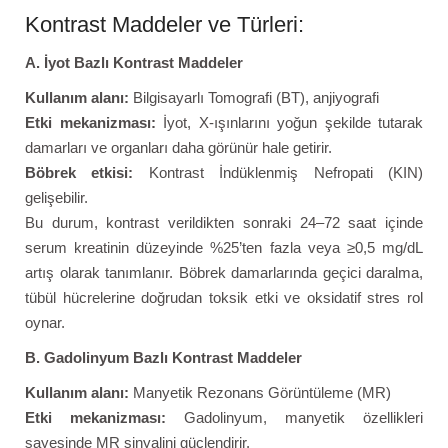
Kontrast Maddeler ve Türleri:
A. İyot Bazlı Kontrast Maddeler
Kullanım alanı:
Bilgisayarlı Tomografi (BT), anjiyografi
Etki mekanizması:
İyot, X-ışınlarını yoğun şekilde tutarak
damarları ve organları daha görünür hale getirir.
Böbrek etkisi:
Kontrast İndüklenmiş Nefropati (KIN)
gelişebilir.
Bu durum, kontrast verildikten sonraki 24–72 saat içinde
serum kreatinin düzeyinde %25’ten fazla veya ≥0,5 mg/dL
artış olarak tanımlanır. Böbrek damarlarında geçici daralma,
tübül hücrelerine doğrudan toksik etki ve oksidatif stres rol
oynar.
B. Gadolinyum Bazlı Kontrast Maddeler
Kullanım alanı:
Manyetik Rezonans Görüntüleme (MR)
Etki mekanizması:
Gadolinyum, manyetik özellikleri
sayesinde MR sinyalini güçlendirir.